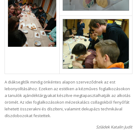
A diáksegítők mindig önkéntes alapon szerveződnek az est
lebonyolításához. Ezeken az estéken a kézműves foglalkozásokon
a tanulók ajándéktárgyakat készítve megtapasztalhatják az alkotás
örömét. Az idei foglalkozásokon mézeskalács csillagokból fenyőfát
lehetett összerakni és díszíteni, valamint dekupázs technikával
díszdobozokat festettek.
Szládek Katalin Judit