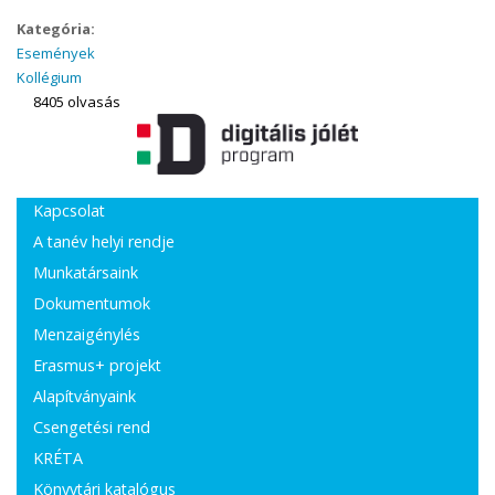
Kategória:
Események
Kollégium
8405 olvasás
Kapcsolat
A tanév helyi rendje
Munkatársaink
Dokumentumok
Menzaigénylés
Erasmus+ projekt
Alapítványaink
Csengetési rend
KRÉTA
Könyvtári katalógus