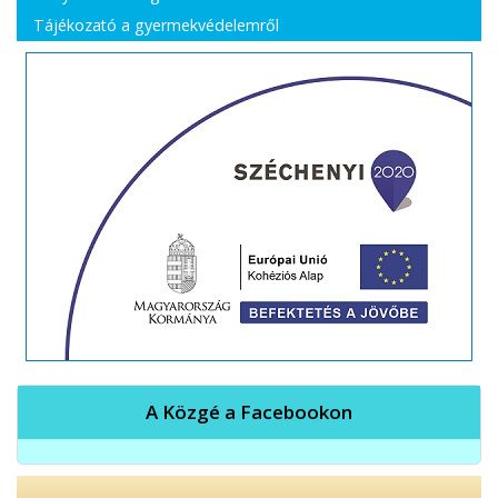
Tájékozató a gyermekvédelemről
A Közgé a Facebookon