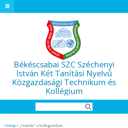
Ugrás a tartalomra
Békéscsabai SZC Széchenyi
István Két Tanítási Nyelvű
Közgazdasági Technikum és
Kollégium
Keresés űrlap
Keresés
Jelenlegi hely
Címlap
» „Teaház” a kollégiumban