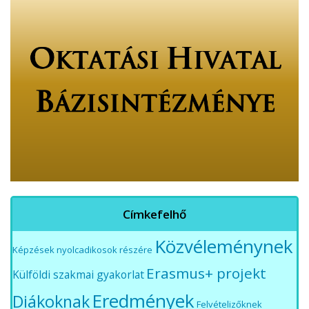
Címkefelhő
Közvéleménynek
Képzések nyolcadikosok részére
Erasmus+ projekt
Külföldi szakmai gyakorlat
Eredmények
Diákoknak
Felvételizőknek