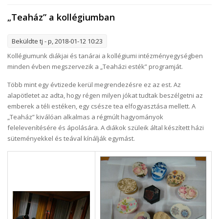
„Teaház” a kollégiumban
Beküldte
tj
- p, 2018-01-12 10:23
Kollégiumunk diákjai és tanárai a kollégiumi intézményegységben
minden évben megszervezik a „Teaházi esték” programját.
Több mint egy évtizede kerül megrendezésre ez az est. Az
alapötletet az adta, hogy régen milyen jókat tudtak beszélgetni az
emberek a téli estéken, egy csésze tea elfogyasztása mellett. A
„Teaház” kiválóan alkalmas a régmúlt hagyományok
felelevenítésére és ápolására. A diákok szüleik által készített házi
süteményekkel és teával kínálják egymást.