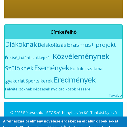
Címkefelhő
Diákoknak
Erasmus+ projekt
Beiskolázás
Közvéleménynek
Érettségi utáni szakképzés
Események
Szülőknek
Külföldi szakmai
Eredmények
gyakorlat
Sportsikerek
Felvételizőknek
Képzések nyolcadikosok részére
Tovább
© 2026 Békéscsabai SZC Széchenyi István Két Tanítási Nyelvű
Közgazdasági Technikum és Kollégium. All Rights Reserved.
A felhasználói élmény növelése érdekében oldalunk cookie-kat