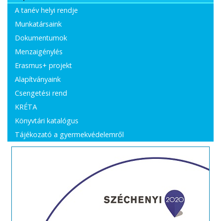
A tanév helyi rendje
Munkatársaink
Dokumentumok
Menzaigénylés
Erasmus+ projekt
Alapítványaink
Csengetési rend
KRÉTA
Könyvtári katalógus
Tájékozató a gyermekvédelemről