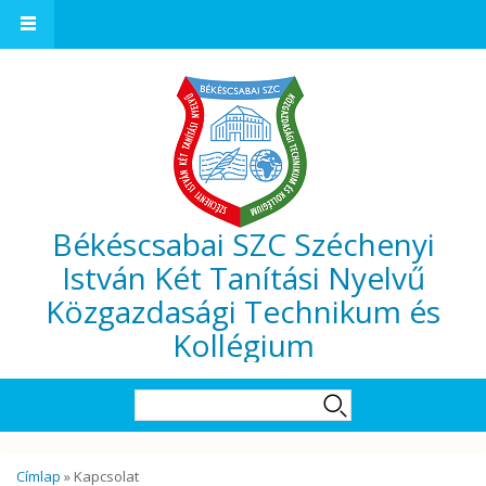
Ugrás a tartalomra
Békéscsabai SZC Széchenyi
István Két Tanítási Nyelvű
Közgazdasági Technikum és
Kollégium
Keresés űrlap
Keresés
Jelenlegi hely
Címlap
» Kapcsolat