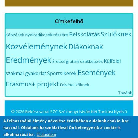
Címkefelhő
Szülőknek
Beiskolázás
Képzések nyolcadikosok részére
Közvéleménynek
Diákoknak
Eredmények
Külföldi
Érettségi utáni szakképzés
Események
szakmai gyakorlat
Sportsikerek
Erasmus+ projekt
Felvételizőknek
Tovább
© 2026 Békéscsabai SZC Széchenyi István Két Tanítási Nyelvű
Közgazdasági Technikum és Kollégium. All Rights Reserved.
A felhasználói élmény növelése érdekében oldalunk cookie-kat
használ. Oldalunk használatával Ön beleegyezik a cookie-k
alkalmazásába.
Elutasítom