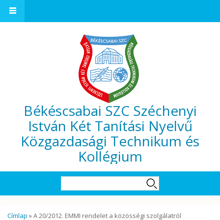
Ugrás a tartalomra
Békéscsabai SZC Széchenyi
István Két Tanítási Nyelvű
Közgazdasági Technikum és
Kollégium
Keresés űrlap
Keresés
Jelenlegi hely
Címlap
» A 20/2012. EMMI rendelet a közösségi szolgálatról