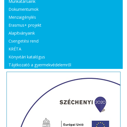
Munkatársaink
Dokumentumok
Menzaigénylés
Erasmus+ projekt
Alapítványaink
Csengetési rend
KRÉTA
Könyvtári katalógus
Tájékozató a gyermekvédelemről