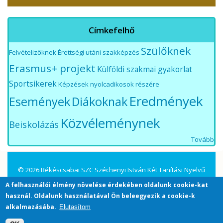
Címkefelhő
Szülőknek
Felvételizőknek
Érettségi utáni szakképzés
Erasmus+ projekt
Külföldi szakmai gyakorlat
Sportsikerek
Képzések nyolcadikosok részére
Eredmények
Események
Diákoknak
Közvéleménynek
Beiskolázás
Tovább
© 2026 Békéscsabai SZC Széchenyi István Két Tanítási Nyelvű
Közgazdasági Technikum és Kollégium. All Rights Reserved.
A felhasználói élmény növelése érdekében oldalunk cookie-kat
használ. Oldalunk használatával Ön beleegyezik a cookie-k
alkalmazásába.
Elutasítom