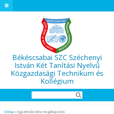
Ugrás a tartalomra
Békéscsabai SZC Széchenyi
István Két Tanítási Nyelvű
Közgazdasági Technikum és
Kollégium
Keresés űrlap
Keresés
Jelenlegi hely
Címlap
» Együttműködési megállapodás