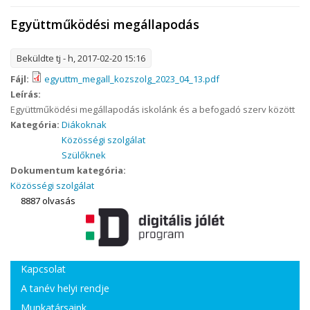
Együttműködési megállapodás
Beküldte
tj
- h, 2017-02-20 15:16
Fájl:
egyuttm_megall_kozszolg_2023_04_13.pdf
Leírás:
Együttműködési megállapodás iskolánk és a befogadó szerv között
Kategória:
Diákoknak
Közösségi szolgálat
Szülőknek
Dokumentum kategória:
Közösségi szolgálat
8887 olvasás
Kapcsolat
A tanév helyi rendje
Munkatársaink