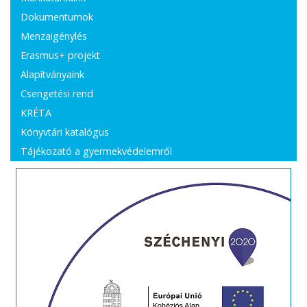
Dokumentumok
Menzaigénylés
Erasmus+ projekt
Alapítványaink
Csengetési rend
KRÉTA
Könyvtári katalógus
Tájékozató a gyermekvédelemről