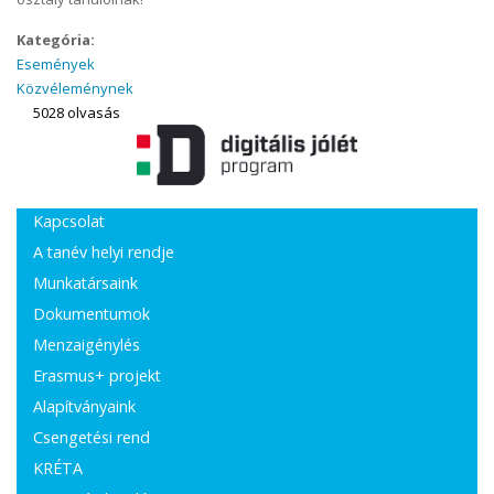
Kategória:
Események
Közvéleménynek
5028 olvasás
Kapcsolat
A tanév helyi rendje
Munkatársaink
Dokumentumok
Menzaigénylés
Erasmus+ projekt
Alapítványaink
Csengetési rend
KRÉTA