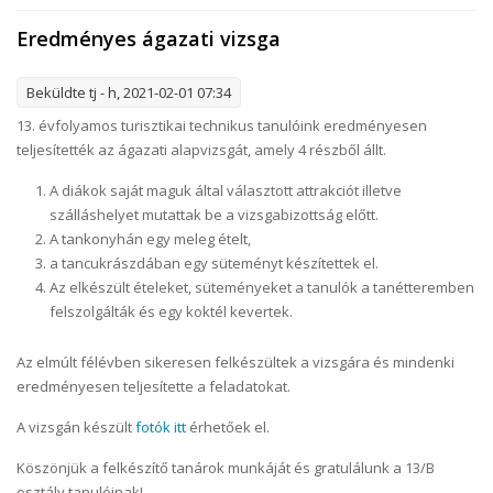
Eredményes ágazati vizsga
Beküldte
tj
- h, 2021-02-01 07:34
13. évfolyamos turisztikai technikus tanulóink eredményesen
teljesítették az ágazati alapvizsgát, amely 4 részből állt.
A diákok saját maguk által választott attrakciót illetve
szálláshelyet mutattak be a vizsgabizottság előtt.
A tankonyhán egy meleg ételt,
a tancukrászdában egy süteményt készítettek el.
Az elkészült ételeket, süteményeket a tanulók a tanétteremben
felszolgálták és egy koktél kevertek.
Az elmúlt félévben sikeresen felkészültek a vizsgára és mindenki
eredményesen teljesítette a feladatokat.
A vizsgán készült
fotók itt
érhetőek el.
Köszönjük a felkészítő tanárok munkáját és gratulálunk a 13/B
osztály tanulóinak!