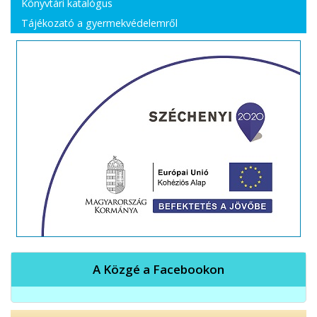
Könyvtári katalógus
Tájékozató a gyermekvédelemről
A Közgé a Facebookon