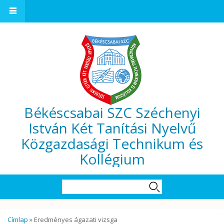
Ugrás a tartalomra
Békéscsabai SZC Széchenyi
István Két Tanítási Nyelvű
Közgazdasági Technikum és
Kollégium
Keresés űrlap
Keresés
Jelenlegi hely
Címlap
» Eredményes ágazati vizsga