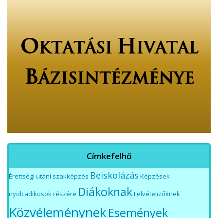
Címkefelhő
Beiskolázás
Érettségi utáni szakképzés
Képzések
Diákoknak
nyolcadikosok részére
Felvételizőknek
Közvéleménynek
Események