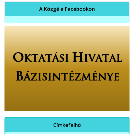
A Közgé a Facebookon
Címkefelhő