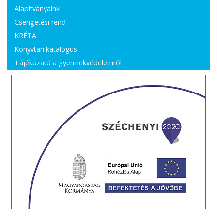
Alapítványaink
Csengetési rend
KRÉTA
Könyvtári katalógus
Tájékozató a gyermekvédelemről