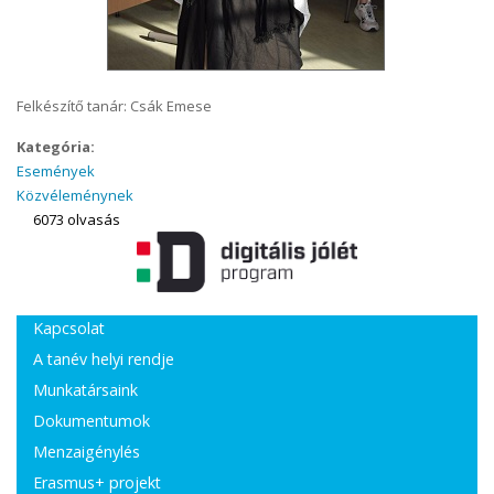
Felkészítő tanár: Csák Emese
Kategória:
Események
Közvéleménynek
6073 olvasás
Kapcsolat
A tanév helyi rendje
Munkatársaink
Dokumentumok
Menzaigénylés
Erasmus+ projekt