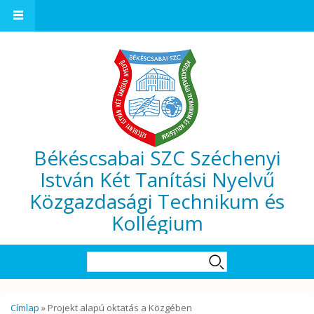
Ugrás a tartalomra
Békéscsabai SZC Széchenyi
István Két Tanítási Nyelvű
Közgazdasági Technikum és
Kollégium
Keresés űrlap
Keresés
Jelenlegi hely
Címlap
» Projekt alapú oktatás a Közgében