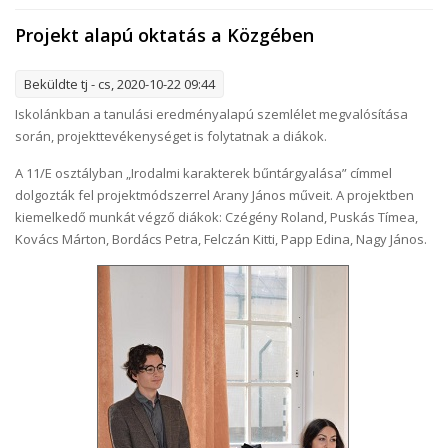
Projekt alapú oktatás a Közgében
Beküldte
tj
- cs, 2020-10-22 09:44
Iskolánkban a tanulási eredményalapú szemlélet megvalósítása
során, projekttevékenységet is folytatnak a diákok.
A 11/E osztályban „Irodalmi karakterek bűntárgyalása” címmel
dolgozták fel projektmódszerrel Arany János műveit. A projektben
kiemelkedő munkát végző diákok: Czégény Roland, Puskás Tímea,
Kovács Márton, Bordács Petra, Felczán Kitti, Papp Edina, Nagy János.