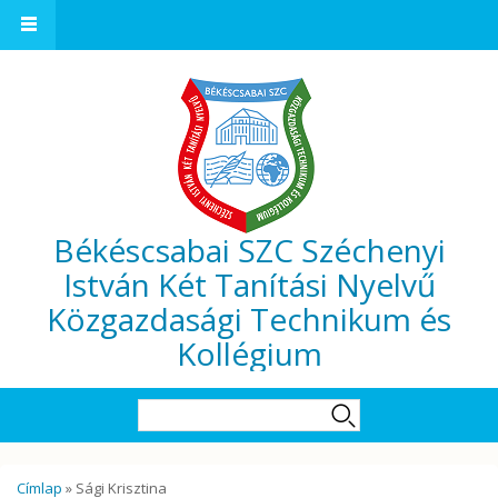
Ugrás a tartalomra
Békéscsabai SZC Széchenyi
István Két Tanítási Nyelvű
Közgazdasági Technikum és
Kollégium
Keresés űrlap
Keresés
Jelenlegi hely
Címlap
» Sági Krisztina