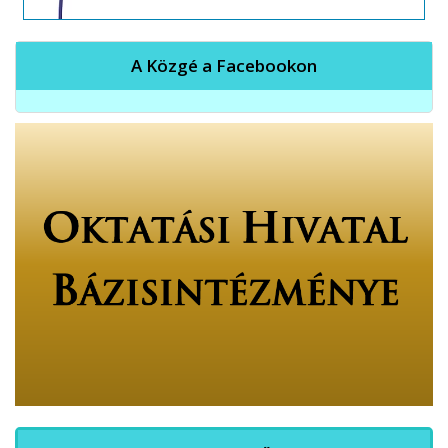
A Közgé a Facebookon