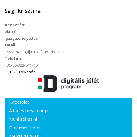
Sági Krisztina
Beosztás:
oktató
igazgatóhelyettes
Email:
krisztina.sagi[kukac]indamail.hu
Telefon:
+36-66-322-611/104
10253 olvasás
Kapcsolat
A tanév helyi rendje
Munkatársaink
Dokumentumok
Menzaigénylés