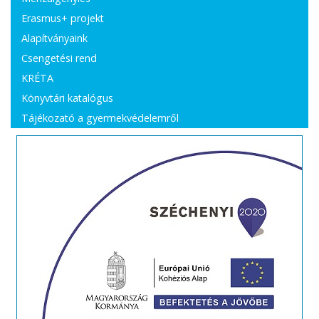
Erasmus+ projekt
Alapítványaink
Csengetési rend
KRÉTA
Könyvtári katalógus
Tájékozató a gyermekvédelemről