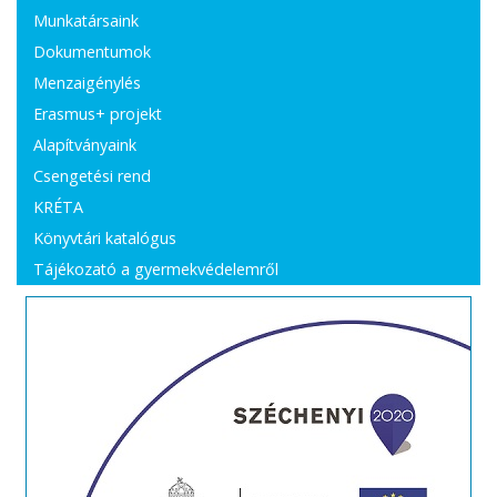
Munkatársaink
Dokumentumok
Menzaigénylés
Erasmus+ projekt
Alapítványaink
Csengetési rend
KRÉTA
Könyvtári katalógus
Tájékozató a gyermekvédelemről