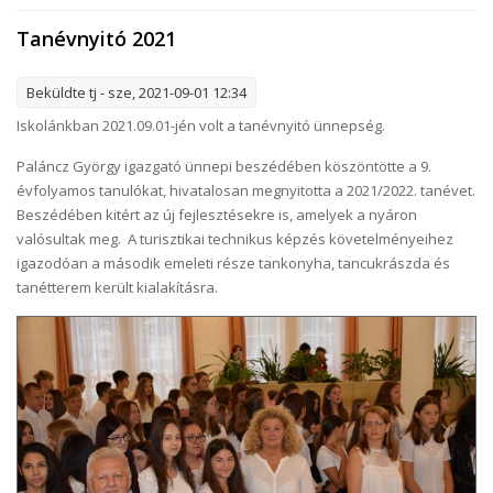
Tanévnyitó 2021
Beküldte
tj
- sze, 2021-09-01 12:34
Iskolánkban 2021.09.01-jén volt a tanévnyitó ünnepség.
Paláncz György igazgató ünnepi beszédében köszöntötte a 9.
évfolyamos tanulókat, hivatalosan megnyitotta a 2021/2022. tanévet.
Beszédében kitért az új fejlesztésekre is, amelyek a nyáron
valósultak meg. A turisztikai technikus képzés követelményeihez
igazodóan a második emeleti része tankonyha, tancukrászda és
tanétterem került kialakításra.