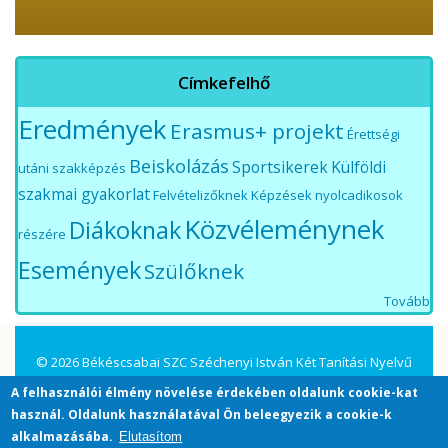
Címkefelhő
Eredmények
Erasmus+ projekt
Érettségi
Beiskolázás
Sportsikerek
Külföldi
utáni szakképzés
szakmai gyakorlat
Felvételizőknek
Képzések nyolcadikosok
Közvéleménynek
Diákoknak
részére
Események
Szülőknek
Tovább
© 2026 Békéscsabai SZC Széchenyi István Két Tanítási Nyelvű
Közgazdasági Technikum és Kollégium. All Rights Reserved.
A felhasználói élmény növelése érdekében oldalunk cookie-kat
használ. Oldalunk használatával Ön beleegyezik a cookie-k
alkalmazásába.
Elutasítom