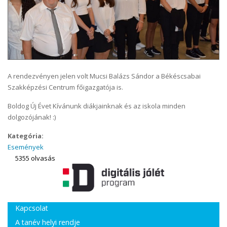
A rendezvényen jelen volt Mucsi Balázs Sándor a Békéscsabai
Szakképzési Centrum főigazgatója is.
Boldog Új Évet Kívánunk diákjainknak és az iskola minden
dolgozójának! :)
Kategória:
Események
5355 olvasás
Kapcsolat
A tanév helyi rendje