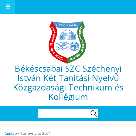
Ugrás a tartalomra
Békéscsabai SZC Széchenyi
István Két Tanítási Nyelvű
Közgazdasági Technikum és
Kollégium
Keresés űrlap
Keresés
Jelenlegi hely
Címlap
» Tanévnyitó 2021