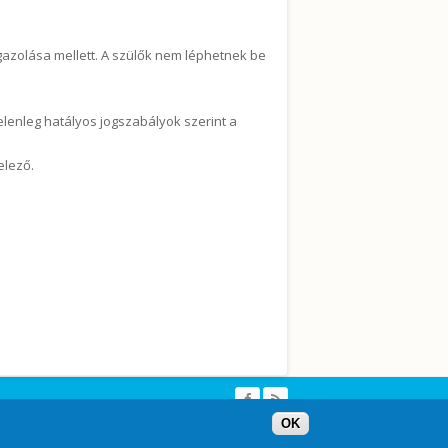
azolása mellett. A szülők nem léphetnek be
jelenleg hatályos jogszabályok szerint a
elező.
.
OK