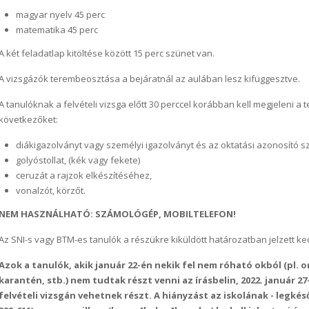
magyar nyelv 45 perc
matematika 45 perc
A két feladatlap kitöltése között 15 perc szünet van.
A vizsgázók terembeosztása a bejáratnál az aulában lesz kifüggesztve.
A tanulóknak a felvételi vizsga előtt 30 perccel korábban kell megjeleni a
következőket:
diákigazolványt vagy személyi igazolványt és az oktatási azonosító s
golyóstollat, (kék vagy fekete)
ceruzát a rajzok elkészítéséhez,
vonalzót, körzőt.
NEM HASZNÁLHATÓ: SZÁMOLÓGÉP, MOBILTELEFON!
Az SNI-s vagy BTM-es tanulók a részükre kiküldött határozatban jelzett 
Azok a tanulók, akik január 22-én nekik fel nem róható okból (pl. o
karantén, stb.) nem tudtak részt venni az írásbelin, 2022. január 2
felvételi vizsgán vehetnek részt. A hiányzást az iskolának - legkés