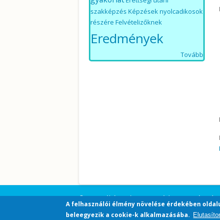
Érettségi utáni
szakképzés
Képzések nyolcadikosok
részére
Felvételizőknek
Eredmények
Tovább
© 2026 Békéscsabai SZC Széchenyi István Két T
A felhasználói élmény növelése érdekében oldal
beleegyezik a cookie-k alkalmazásába.
Elutasít