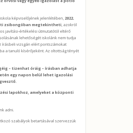
az orvosi vagy egyéb igazolást a pótló
iskola képviselőjének jelenlétében,
2022.
inti zsibongóban megtekintheti
, azokról
os javítási-értékelési útmutatótól eltérő
ásolásának lehetőségét iskolánk nem tudja
z írásbeli vizsgán elért pontszámokat
ba a tanuló kísérőjeként. Az oltottság tényét
éig – tizenhat óráig – írásban adhatja
setén egy napon belül lehet igazolási
ogvesztő.
kezési lapokhoz, amelyeket a központi
nk adni.
onatkozó szabályok betartásával szervezzük