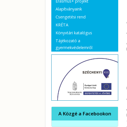
Erasmus+ projekt
Alapítványaink
Csengetési rend
KRÉTA
Könyvtári katalógus
Tájékozató a
gyermekvédelemről
A Közgé a Facebookon