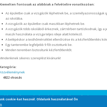
Kiemelten fontosak az alábbiak a felvételire vonatkozóan:
Az épületbe csak a vizsgázók léphetnek be, a személyazonosságuk ig
az iskolába.
A vizsgázók az épületbe csak maszkban léphetnek be.
A vizsgázók több iskolából érkeznek, zárt térben tartózkodnak, így a 
maszk használata a vizsga teljes ideje alatt kötelező.
A belépéskor a testhőmérséklet ellenőrzése és a kézfertőtlenítés köt
Egy tanterembe legfeljebb 9 főt osztottunk be.
Minden teremben biztosítunk kézfertőtlenítőt.
Mindenkinek sikeres szereplést kívánunk!
Kategória:
Közvéleménynek
4822 olvasás
anítási Nyelvű Közgazdasági Technikum és Kollégium. All Rights Reserved
unk cookie-kat használ. Oldalunk használatával Ön
om
Design by
Zymphonies