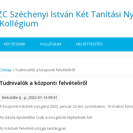
C Széchenyi István Két Tanítási N
Kollégium
KÉPZÉSEINK
KOLLÉGIUM
HELYETTESÍTÉS
Jelenlegi hely
Címlap
» Tudnivalók a központi felvételiről
Tudnivalók a központi felvételiről
Beküldte
tj
- p, 2022-01-14 09:41
A központi írásbeli vizsgára 2022. január 22-én, szombaton, 10 órakor kerü
Az iskola épületébe csak a vizsgázók léphetnek be!
Az írásbeli felvételi vizsga tantárgyai: