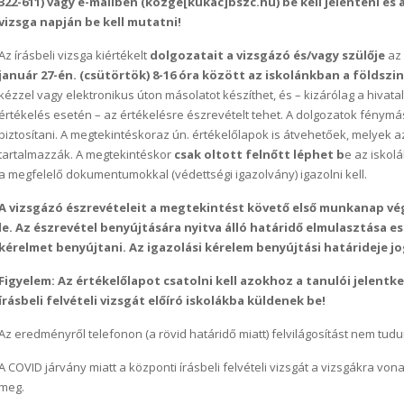
322-611) vagy e-mailben (kozge[kukac]bszc.hu) be kell jelenteni és 
vizsga napján be kell mutatni!
Az írásbeli vizsga kiértékelt
dolgozatait a vizsgázó és/vagy szülője
az 
január 27-én. (csütörtök) 8-16 óra között az iskolánkban a földsz
kézzel vagy elektronikus úton másolatot készíthet, és – kizárólag a hivatal
értékelés esetén – az értékelésre észrevételt tehet. A dolgozatok fénym
biztosítani. A megtekintéskoraz ún. értékelőlapok is átvehetőek, melyek a
tartalmazzák. A megtekintéskor
csak oltott felnőtt léphet b
e az iskolá
a megfelelő dokumentumokkal (védettségi igazolvány) igazolni kell.
A vizsgázó észrevételeit a megtekintést követő első munkanap vég
le. Az észrevétel benyújtására nyitva álló határidő elmulasztása e
kérelmet benyújtani. Az igazolási kérelem benyújtási határideje j
Figyelem: Az értékelőlapot csatolni kell azokhoz a tanulói jelent
írásbeli felvételi vizsgát előíró iskolákba küldenek be!
Az eredményről telefonon (a rövid határidő miatt) felvilágosítást nem tudu
A COVID járvány miatt a központi írásbeli felvételi vizsgát a vizsgákra v
meg.