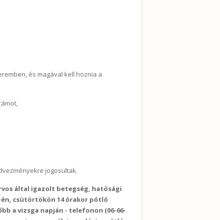
 teremben, és magával kell hoznia a
zámot,
kedvezményekre jogosultak.
rvos által igazolt betegség, hatósági
7-én, csütörtökön 14 órakor pótló
őbb a vizsga napján - telefonon (06-66-