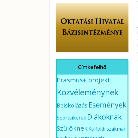
Címkefelhő
Erasmus+ projekt
Közvéleménynek
Események
Beiskolázás
Diákoknak
Sportsikerek
Szülőknek
Külföldi szakmai
gyakorlat