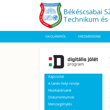
Ugrás a tartalomra
Békéscsabai SZ
Technikum és 
ISKOLÁNKRÓL
EREDMÉNYEINK
Kapcsolat
A tanév helyi rendje
Munkatársaink
Dokumentumok
Menzaigénylés