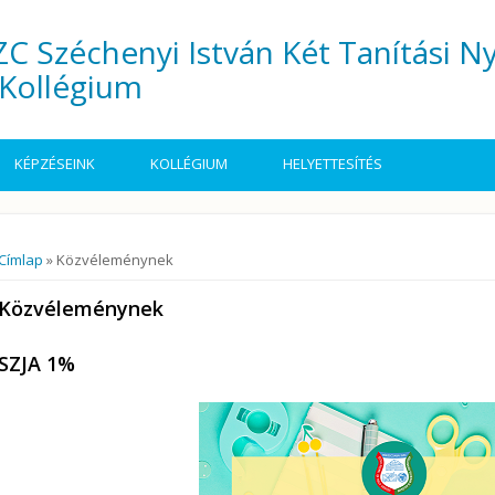
C Széchenyi István Két Tanítási N
Kollégium
KÉPZÉSEINK
KOLLÉGIUM
HELYETTESÍTÉS
Jelenlegi hely
Címlap
» Közvéleménynek
Közvéleménynek
SZJA 1%