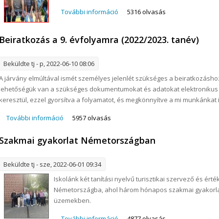
További információ
KÖZGÉ KIDS SUMMER CAMP 2022 t
5316 olvasás
Beiratkozás a 9. évfolyamra (2022/2023. tanév)
Beküldte
tj
- p, 2022-06-10 08:06
A járvány elmúltával ismét személyes jelenlét szükséges a beiratkozásh
lehetőségük van a szükséges dokumentumokat és adatokat elektronikus 
keresztül, ezzel gyorsítva a folyamatot, és megkönnyítve a mi munkánkat i
További információ
Beiratkozás a 9. évfolyamra (2022/2023. tanév) tar
5957 olvasás
Szakmai gyakorlat Németországban
Beküldte
tj
- sze, 2022-06-01 09:34
Iskolánk két tanítási nyelvű turisztikai szervező és ért
Németországba, ahol három hónapos szakmai gyakorlatot
üzemekben.
További információ
Szakmai gyakorlat Németországb
4877 olvasás