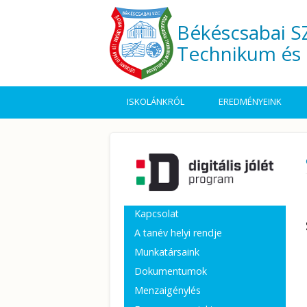
Ugrás a tartalomra
Békéscsabai SZ
Technikum és 
ISKOLÁNKRÓL
EREDMÉNYEINK
Kapcsolat
A tanév helyi rendje
Munkatársaink
Dokumentumok
Menzaigénylés