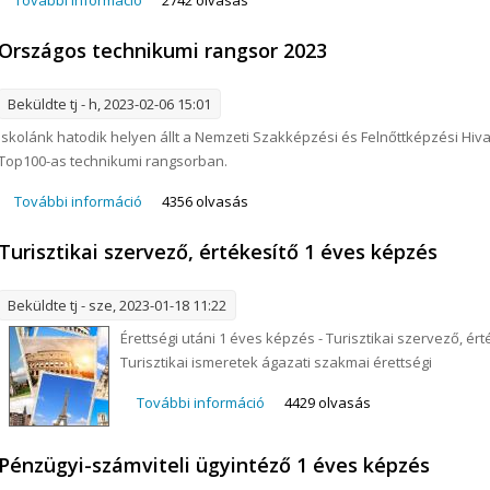
Országos technikumi rangsor 2023
Beküldte
tj
- h, 2023-02-06 15:01
Iskolánk hatodik helyen állt a Nemzeti Szakképzési és Felnőttképzési Hiva
Top100-as technikumi rangsorban.
További információ
Országos technikumi rangsor 2023 tartalommal kap
4356 olvasás
Turisztikai szervező, értékesítő 1 éves képzés
Beküldte
tj
- sze, 2023-01-18 11:22
Érettségi utáni 1 éves képzés - Turisztikai szervező, ér
Turisztikai ismeretek ágazati szakmai érettségi
További információ
Turisztikai szervező, értékesítő
4429 olvasás
Pénzügyi-számviteli ügyintéző 1 éves képzés