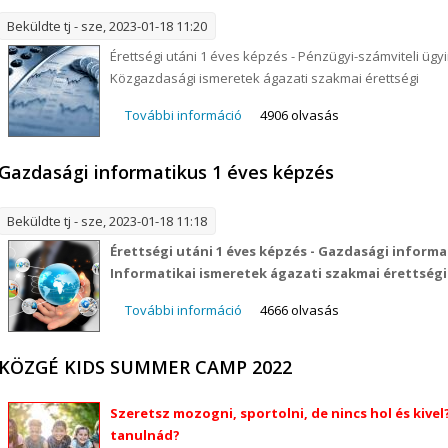
Beküldte
tj
- sze, 2023-01-18 11:20
Érettségi utáni 1 éves képzés - Pénzügyi-számviteli üg
Közgazdasági ismeretek ágazati szakmai érettségi
További információ
Pénzügyi-számviteli ügyintéző 1
4906 olvasás
Gazdasági informatikus 1 éves képzés
Beküldte
tj
- sze, 2023-01-18 11:18
Érettségi utáni 1 éves képzés - Gazdasági inform
Informatikai ismeretek ágazati szakmai érettségi
További információ
Gazdasági informatikus 1 éves k
4666 olvasás
KÖZGÉ KIDS SUMMER CAMP 2022
Szeretsz mozogni, sportolni, de nincs hol és kivel
tanulnád?