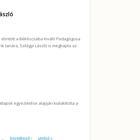
ászló
 döntött a Békéscsaba Kiváló Pedagógusa
nk tanára, Szilágyi László is megkapta az
gógusa Szilágyi László tartalommal
atlapok egyeztetése alapján kialakította a
tt tanulókról tartalommal kapcsolatosan
…
következő ›
utolsó »