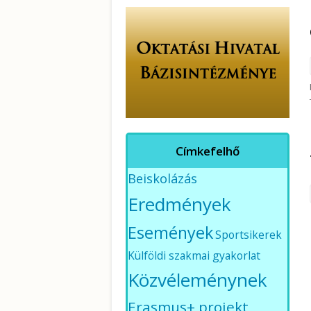
Címkefelhő
Beiskolázás
Eredmények
Események
Sportsikerek
Külföldi szakmai gyakorlat
Közvéleménynek
Erasmus+ projekt