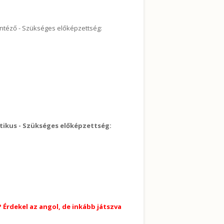
yintéző - Szükséges előképzettség:
 éves képzés tartalommal kapcsolatosan
atikus - Szükséges előképzettség:
épzés tartalommal kapcsolatosan
? Érdekel az angol, de inkább játszva