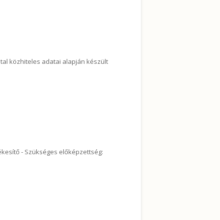
tal közhiteles adatai alapján készült
csolatosan
tékesítő - Szükséges előképzettség:
 1 éves képzés tartalommal kapcsolatosan