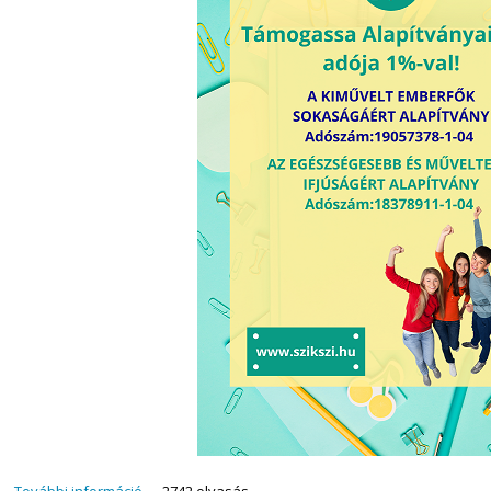
További információ
SZJA 1% tartalommal kapcsolatosan
2742 olvasás