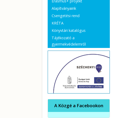
Erasmus+ projekt
Alapítványaink
Csengetési rend
KRÉTA
Könyvtári katalógus
Tájékozató a
gyermekvédelemről
A Közgé a Facebookon