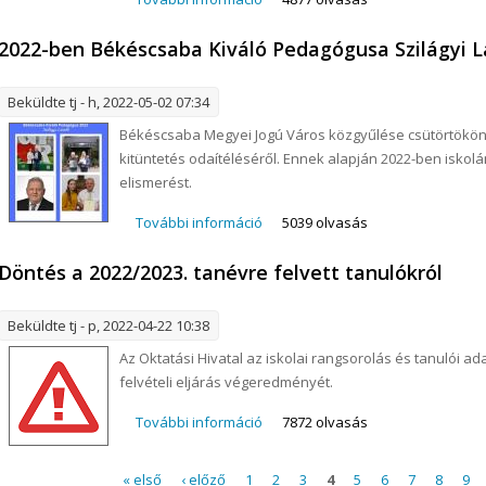
2022-ben Békéscsaba Kiváló Pedagógusa Szilágyi L
Beküldte
tj
- h, 2022-05-02 07:34
Békéscsaba Megyei Jogú Város közgyűlése csütörtökön
kitüntetés odaítéléséről. Ennek alapján 2022-ben iskolá
elismerést.
További információ
2022-ben Békéscsaba Kiváló Peda
5039 olvasás
kapcsolatosan
Döntés a 2022/2023. tanévre felvett tanulókról
Beküldte
tj
- p, 2022-04-22 10:38
Az Oktatási Hivatal az iskolai rangsorolás és tanulói ad
felvételi eljárás végeredményét.
További információ
Döntés a 2022/2023. tanévre felve
7872 olvasás
Oldalak
« első
‹ előző
1
2
3
4
5
6
7
8
9