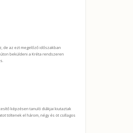
artalommal kapcsolatosan
oz, de az ezt megelőző időszakban
úton beküldeni a Kréta rendszeren
s.
talommal kapcsolatosan
ékesítő képzésen tanuló diákjai kiutaztak
 töltenek el három, négy és öt csillagos
an tartalommal kapcsolatosan