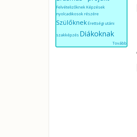
Felvételizőknek
Képzések
nyolcadikosok részére
Szülőknek
Érettségi utáni
Diákoknak
szakképzés
Tovább