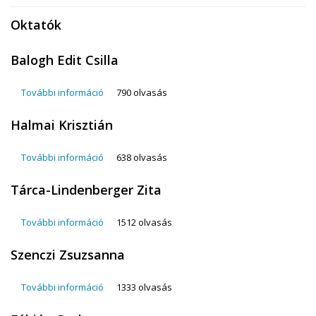
Oktatók
Balogh Edit Csilla
További információ
Balogh Edit Csilla tartalommal kapcsolatosan
790 olvasás
Halmai Krisztián
További információ
Halmai Krisztián tartalommal kapcsolatosan
638 olvasás
Tárca-Lindenberger Zita
További információ
Tárca-Lindenberger Zita tartalommal
1512 olvasás
kapcsolatosan
Szenczi Zsuzsanna
További információ
Szenczi Zsuzsanna tartalommal kapcsolatosan
1333 olvasás