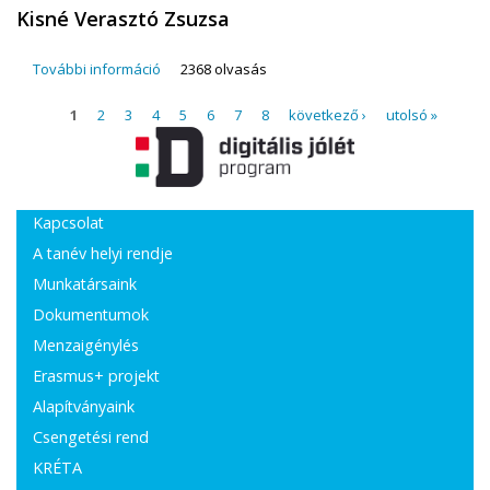
Kisné Verasztó Zsuzsa
További információ
Kisné Verasztó Zsuzsa tartalommal
2368 olvasás
kapcsolatosan
Oldalak
1
2
3
4
5
6
7
8
következő ›
utolsó »
Kapcsolat
A tanév helyi rendje
Munkatársaink
Dokumentumok
Menzaigénylés
Erasmus+ projekt
Alapítványaink
Csengetési rend
KRÉTA