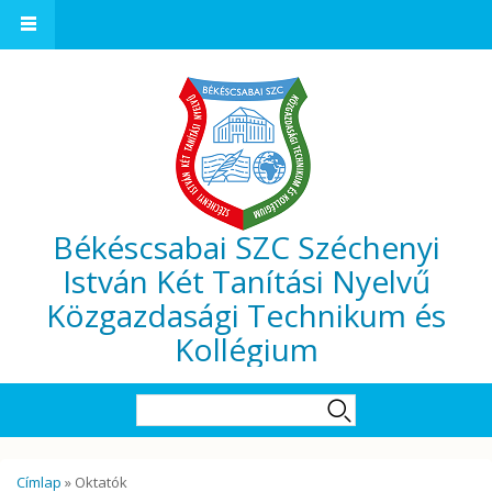
Ugrás a tartalomra
Békéscsabai SZC Széchenyi
István Két Tanítási Nyelvű
Közgazdasági Technikum és
Kollégium
Keresés űrlap
Keresés
Jelenlegi hely
Címlap
» Oktatók