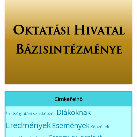
Címkefelhő
Diákoknak
Érettségi utáni szakképzés
Eredmények
Események
Képzések