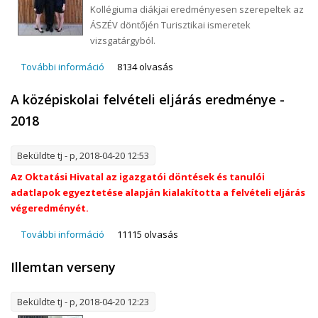
Kollégiuma diákjai eredményesen szerepeltek az
ÁSZÉV döntőjén Turisztikai ismeretek
vizsgatárgyból.
További információ
Sikerek az ÁSZÉV döntőben tartalommal
8134 olvasás
kapcsolatosan
A középiskolai felvételi eljárás eredménye -
2018
Beküldte
tj
- p, 2018-04-20 12:53
Az Oktatási Hivatal az igazgatói döntések és tanulói
adatlapok egyeztetése alapján kialakította a felvételi eljárás
végeredményét.
További információ
A középiskolai felvételi eljárás eredménye - 2018
11115 olvasás
tartalommal kapcsolatosan
Illemtan verseny
Beküldte
tj
- p, 2018-04-20 12:23