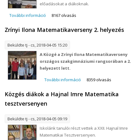
előadásokat a diákoknak.
További információ
Pályaorientációs nap tartalommal kapcsolatosan
8167 olvasás
Zrínyi Ilona Matematikaverseny 2. helyezés
Beküldte
tj
- cs, 2018-04-05 15:20
A Közgé a Zrínyi Ilona Matematikaverseny
országos szakgimnáziumi rangsorában a 2.
helyezett lett.
További információ
Zrínyi Ilona
8359 olvasás
Matematikaverseny 2.
Közgés diákok a Hajnal Imre Matematika
helyezés tartalommal
kapcsolatosan
tesztversenyen
Beküldte
tj
- cs, 2018-04-05 09:19
Iskolánk tanulói részt vettek a XXII. Hajnal Imre
Matematikai Tesztversenyen.