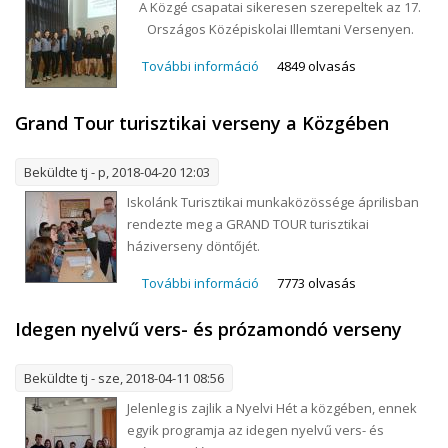
A Közgé csapatai sikeresen szerepeltek az 17.
Országos Középiskolai Illemtani Versenyen.
További információ
Illemtan verseny tartalommal
4849 olvasás
kapcsolatosan
Grand Tour turisztikai verseny a Közgében
Beküldte
tj
- p, 2018-04-20 12:03
Iskolánk Turisztikai munkaközössége áprilisban
rendezte meg a GRAND TOUR turisztikai
háziverseny döntőjét.
További információ
Grand Tour turisztikai verseny
7773 olvasás
a Közgében tartalommal
Idegen nyelvű vers- és prózamondó verseny
kapcsolatosan
Beküldte
tj
- sze, 2018-04-11 08:56
Jelenleg is zajlik a Nyelvi Hét a közgében, ennek
egyik programja az idegen nyelvű vers- és