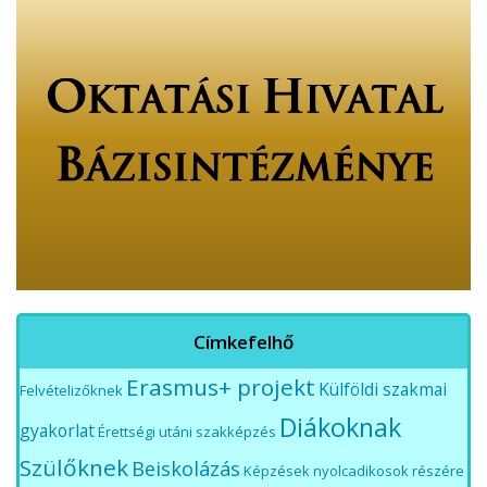
Címkefelhő
Erasmus+ projekt
Külföldi szakmai
Felvételizőknek
Diákoknak
gyakorlat
Érettségi utáni szakképzés
Szülőknek
Beiskolázás
Képzések nyolcadikosok részére