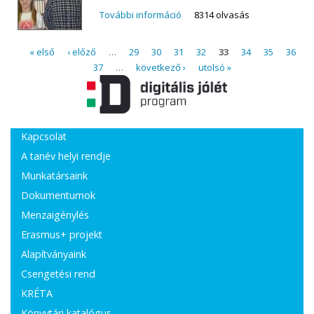
További információ
Közgés diákok a Hajnal Imre
8314 olvasás
Matematika tesztversenyen
tartalommal kapcsolatosan
Oldalak
« első
‹ előző
…
29
30
31
32
33
34
35
36
37
…
következő ›
utolsó »
Kapcsolat
A tanév helyi rendje
Munkatársaink
Dokumentumok
Menzaigénylés
Erasmus+ projekt
Alapítványaink
Csengetési rend
KRÉTA
Könyvtári katalógus