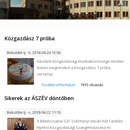
Közgazdász 7 próba
Beküldte
tj
- k, 2018-04-24 15:06
Iskolánk közgazdasági munkaközössége minden
évben megrendezi a Közgazdász 7 próba
versenyt.
További információ
Közgazdász 7 próba
7915 olvasás
tartalommal kapcsolatosan
Sikerek az ÁSZÉV döntőben
Beküldte
tj
- v, 2018-04-22 11:10
A Békéscsabai SZC Széchenyi István Két Tanítási
Nyelvű Közgazdasági Szakgimnáziuma és