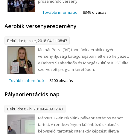
prózamondó verseny.
További információ
Idegen nyelvű vers- és
8349 olvasás
prózamondó verseny
Aerobik versenyeredemény
tartalommal kapcsolatosan
Beküldte
tj
- sze, 2018-04-11 08:47
Molnár Petra (9/E) tanulónk aerobik egyéni
verseny ifjúsági kategóriájában lett első helyezett
a Dobozi Szabadidős és Mozgáskultúra KHSE által
szervezett program keretében.
További információ
Aerobik versenyeredemény tartalommal
8100 olvasás
kapcsolatosan
Pályaorientációs nap
Beküldte
tj
- h, 2018-04-09 12:43
​Március 27-én iskolánk pályaorientációs napot
tartott. A rendezvényen különböző szakmák
képviselői tartottak interaktív képzést, illetve