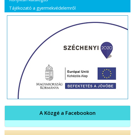
Tájékozató a gyermekvédelemről
A Közgé a Facebookon