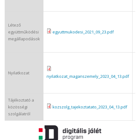
há
Az
Létező
li
együttműködési
egyuttmukodesi_2021_09_23.pdf
is
megállapodások
eg
me
Ny
m
Nyilatkozat
vé
nyilatkozat_maganszemely_2023_04_13.pdf
sz
te
Tájékoztató a
Tá
közösségi
kozszolg_tajekoztatato_2023_04_13.pdf
is
szolgálatról
sz