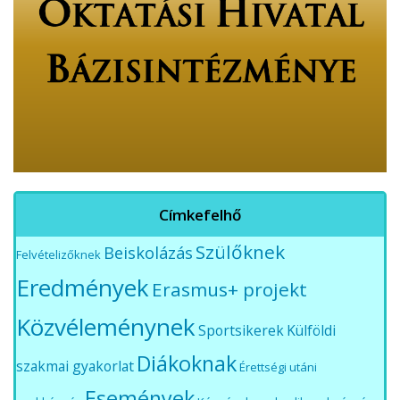
Címkefelhő
Szülőknek
Beiskolázás
Felvételizőknek
Eredmények
Erasmus+ projekt
Közvéleménynek
Sportsikerek
Külföldi
Diákoknak
szakmai gyakorlat
Érettségi utáni
Események