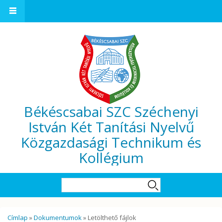
Ugrás a tartalomra
Békéscsabai SZC Széchenyi
István Két Tanítási Nyelvű
Közgazdasági Technikum és
Kollégium
Keresés űrlap
Keresés
Jelenlegi hely
Címlap
»
Dokumentumok
» Letölthető fájlok