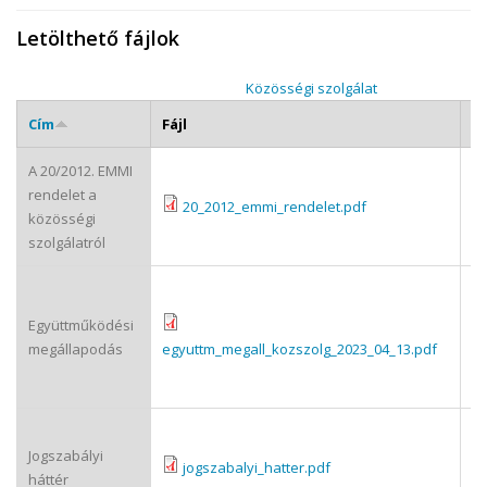
Letölthető fájlok
Közösségi szolgálat
Cím
Fájl
Le
A 20/2012. EMMI
A 
rendelet a
kö
20_2012_emmi_rendelet.pdf
közösségi
sz
szolgálatról
ré
Eg
m
Együttműködési
is
megállapodás
egyuttm_megall_kozszolg_2023_04_13.pdf
be
kö
A 
Jogszabályi
sz
jogszabalyi_hatter.pdf
háttér
jo