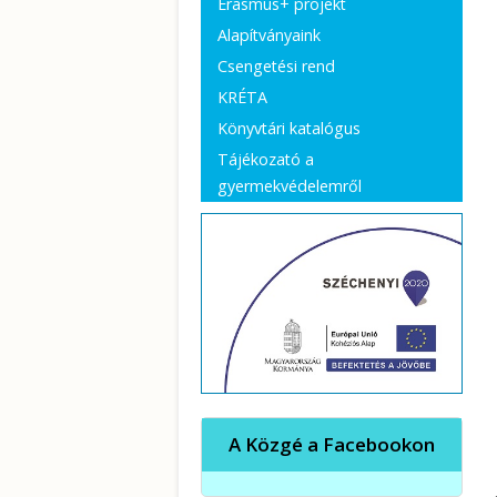
Erasmus+ projekt
Alapítványaink
Csengetési rend
KRÉTA
Könyvtári katalógus
Tájékozató a
gyermekvédelemről
A Közgé a Facebookon