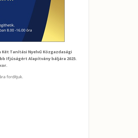
n Két Tanítási Nyelvű Közgazdasági
 Ifjúságért Alapítvány báljára 2025.
kor.
a fordítjuk.