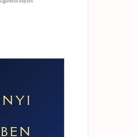
 ügyintéző képzés.
kapcsolatosan