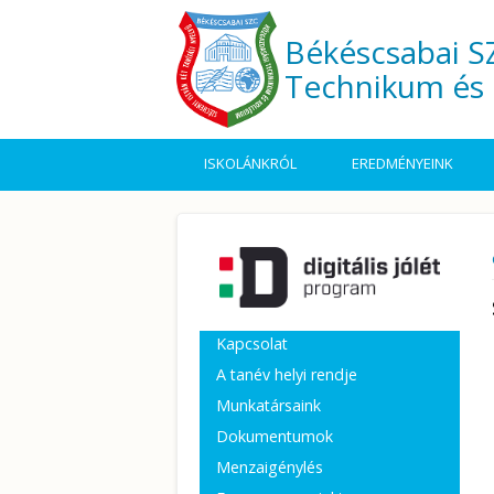
Ugrás a tartalomra
Békéscsabai SZ
Technikum és 
ISKOLÁNKRÓL
EREDMÉNYEINK
Kapcsolat
A tanév helyi rendje
Munkatársaink
Dokumentumok
Menzaigénylés