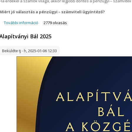
Ha érdekel a számok világa, akkor legjobb döntés a pénzügyi – számviteli
Miért jó választás a pénzügyi – számviteli ügyintéző?
További információ
Pénzügyi-számviteli ügyintéző képzés tartalommal 
2779 olvasás
Alapítványi Bál 2025
Beküldte
tj
- h, 2025-01-06 12:33