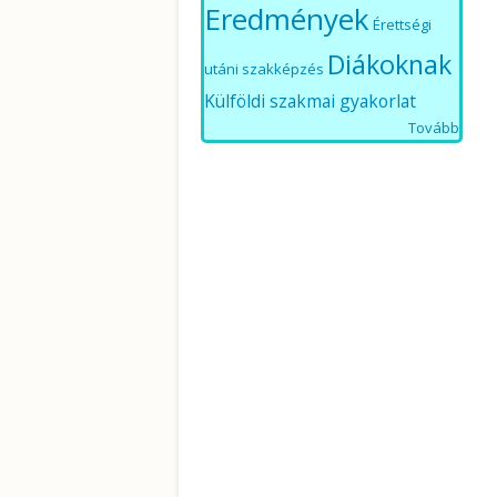
Eredmények
Érettségi
Diákoknak
utáni szakképzés
Külföldi szakmai gyakorlat
Tovább