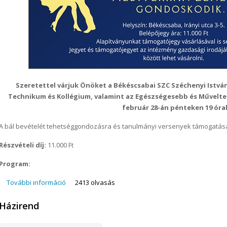
Szeretettel várjuk Önöket a Békéscsabai SZC Széchenyi Istvá
Technikum és Kollégium, valamint az Egészségesebb és Műveltebb
február 28-án pénteken 19 óra
A bál bevételét tehetséggondozásra és tanulmányi versenyek támogatásár
Részvételi díj:
11.000 Ft
Program:
További információ
Alapítványi Bál 2025 tartalommal kapcsolatosan
2413 olvasás
Házirend