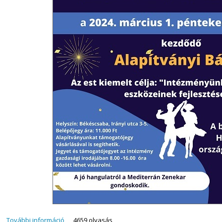
További információ
Alapítványi Bál 2024 tartalommal kapcsolatosan
4659 olvasás