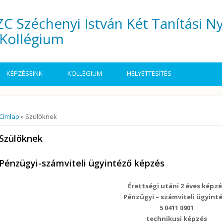
C Széchenyi István Két Tanítási N
Kollégium
KÉPZÉSEINK
KOLLÉGIUM
HELYETTESÍTÉS
Jelenlegi hely
Címlap
» Szülőknek
Szülőknek
Pénzügyi-számviteli ügyintéző képzés
Érettségi utáni 2 éves képz
Pénzügyi – számviteli ügyint
5 0411 0901
technikusi képzés