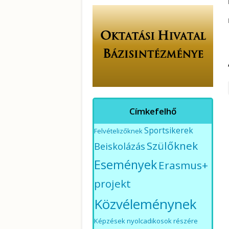
Címkefelhő
Sportsikerek
Felvételizőknek
Szülőknek
Beiskolázás
Események
Erasmus+
projekt
Közvéleménynek
Képzések nyolcadikosok részére