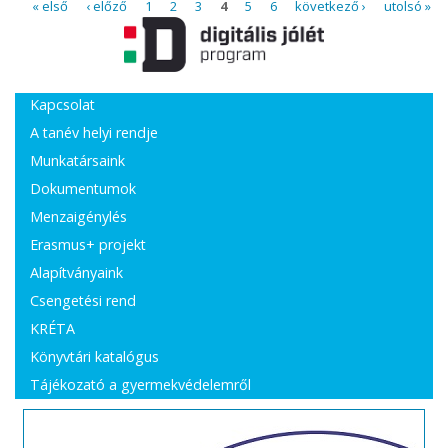
Oldalak
« első
‹ előző
1
2
3
4
5
6
következő ›
utolsó »
Kapcsolat
A tanév helyi rendje
Munkatársaink
Dokumentumok
Menzaigénylés
Erasmus+ projekt
Alapítványaink
Csengetési rend
KRÉTA
Könyvtári katalógus
Tájékozató a gyermekvédelemről