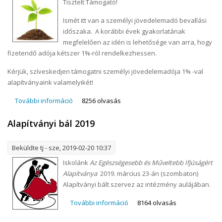
Tisztelt Támogató!
Ismét itt van a személyi jövedelemadó bevallási
időszaka. A korábbi évek gyakorlatának
megfelelően az idén is lehetősége van arra, hogy
fizetendő adója kétszer 1%-ról rendelkezhessen.
Kérjük, szíveskedjen támogatni személyi jövedelemadója 1% -val
alapítványaink valamelyikét!
További információ
SZJA 1% - 2019 tartalommal kapcsolatosan
8256 olvasás
Alapítványi bál 2019
Beküldte
tj
- sze, 2019-02-20 10:37
Iskolánk
Az Egészségesebb és Műveltebb Ifjúságért
Alapítványa
2019. március 23-án (szombaton)
Alapítványi bált szervez az intézmény aulájában.
További információ
Alapítványi bál 2019
8164 olvasás
tartalommal kapcsolatosan