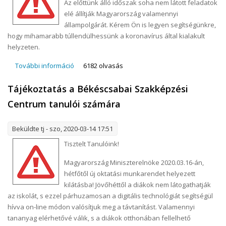
Az előttünk álló időszak soha nem látott feladatok
elé állítják Magyarország valamennyi
állampolgárát. Kérem Ön is legyen segítségünkre,
hogy mihamarabb túllendülhessünk a koronavírus által kialakult
helyzeten.
További információ
Kollégáink részére! tartalommal kapcsolatosan
6182 olvasás
Tájékoztatás a Békéscsabai Szakképzési
Centrum tanulói számára
Beküldte
tj
- szo, 2020-03-14 17:51
Tisztelt Tanulóink!
Magyarország Miniszterelnöke 2020.03.16-án,
hétfőtől új oktatási munkarendet helyezett
kilátásba! Jövőhéttől a diákok nem látogathatják
az iskolát, s ezzel párhuzamosan a digitális technológiát segítségül
hívva on-line módon valósítjuk meg a távtanítást. Valamennyi
tananyag elérhetővé válik, s a diákok otthonában fellelhető