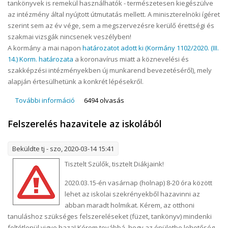
tankönyvek is remekül használhatók - természetesen kiegészülve
az intézmény által nyújtott útmutatás mellett. A miniszterelnöki ígéret
szerint sem az év vége, sem a megszervezésre kerülő érettségi és
szakmai vizsgák nincsenek veszélyben!
A kormány a mai napon
határozatot adott ki (Kormány 1102/2020. (III.
14.) Korm. határozata
a koronavírus miatt a köznevelési és
szakképzési intézményekben új munkarend bevezetéséről), mely
alapján értesülhetünk a konkrét lépésekről.
További információ
Tájékoztatás a Békéscsabai Szakképzési
6494 olvasás
Centrum tanulói számára tartalommal
Felszerelés hazavitele az iskolából
kapcsolatosan
Beküldte
tj
- szo, 2020-03-14 15:41
Tisztelt Szülők, tisztelt Diákjaink!
2020.03.15-én vasárnap (holnap) 8-20 óra között
lehet az iskolai szekrényekből hazavinni az
abban maradt holmikat. Kérem, az otthoni
tanuláshoz szükséges felszereléseket (füzet, tankönyv) mindenki
feltétlenül vigye haza! Kérem továbbá, hogy az épületbe lehetőség