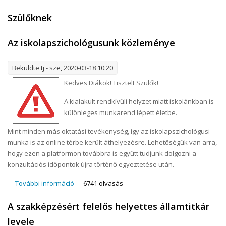
Szülőknek
Az iskolapszichológusunk közleménye
Beküldte
tj
- sze, 2020-03-18 10:20
Kedves Diákok! Tisztelt Szülők!
A kialakult rendkívüli helyzet miatt iskolánkban is
különleges munkarend lépett életbe.
Mint minden más oktatási tevékenység, így az iskolapszichológusi
munka is az online térbe került áthelyezésre. Lehetőségük van arra,
hogy ezen a platformon továbbra is együtt tudjunk dolgozni a
konzultációs időpontok újra történő egyeztetése után.
További információ
Az iskolapszichológusunk közleménye
6741 olvasás
tartalommal kapcsolatosan
A szakképzésért felelős helyettes államtitkár
levele