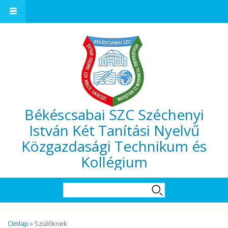
Ugrás a tartalomra
Békéscsabai SZC Széchenyi
István Két Tanítási Nyelvű
Közgazdasági Technikum és
Kollégium
Keresés űrlap
Keresés
Jelenlegi hely
Címlap
» Szülőknek