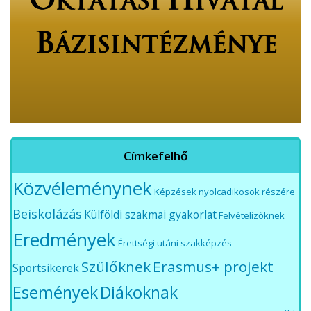
Címkefelhő
Közvéleménynek
Képzések nyolcadikosok részére
Beiskolázás
Külföldi szakmai gyakorlat
Felvételizőknek
Eredmények
Érettségi utáni szakképzés
Szülőknek
Erasmus+ projekt
Sportsikerek
Események
Diákoknak