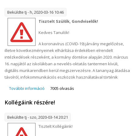
Beküldte
tj
- h, 2020-03-16 10:46
Tisztelt Szülők, Gondviselők!
Kedves Tanulók!
A koronavírus (COVID-19) járvány megelőzése,
illetve következményeinek elhárítása érdekében elrendelt
intézkedések részeként, a kormány döntése alapján 2020. március
16. napjától az iskolákban a nevelés-oktatás tantermen kívüli,
digitális munkarendben kerül megszervezésre. A tananyag átadása
távolról, infokommunikációs eszközök használatával történik
További információ
A szakképzésért felelős helyettes államtitkár
7005 olvasás
levele tartalommal kapcsolatosan
Kollégáink részére!
Beküldte
tj
- szo, 2020-03-14 20:21
Tisztelt Kollégáink!