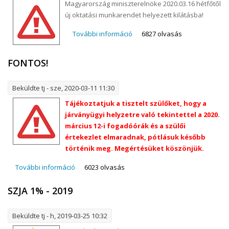
Magyarország miniszterelnöke 2020.03.16 hétfőtől
új oktatási munkarendet helyezett kilátásba!
További információ
A BSZC főigazgatójának
6827 olvasás
közleménye tartalommal
kapcsolatosan
FONTOS!
Beküldte
tj
- sze, 2020-03-11 11:30
Tájékoztatjuk a tisztelt szülőket, hogy a
járványügyi helyzetre való tekintettel a 2020.
március 12-i fogadóórák és a szülői
értekezlet elmaradnak, pótlásuk később
történik meg. Megértésüket köszönjük.
További információ
FONTOS! tartalommal kapcsolatosan
6023 olvasás
SZJA 1% - 2019
Beküldte
tj
- h, 2019-03-25 10:32