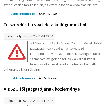
szerint csak a tanuló lépjen, és kizárólagosan a kipakolás idejére!
További információ
Felszerelés hazavitele az iskolából tartalommal
6634 olvasás
kapcsolatosan
Felszerelés hazavitele a kollégiumokból
Beküldte
tj
- szo, 2020-03-14 13:04
A Békéscsabai Szakképzési Centrum VALAMENNYI
KOLLÉGIUMA a hétvégén a következő
időpontokban várja azon diákok és/vagy szüleik
személyes megjelenését, akik a kollégiumból
tankönyveiket, eszközeiket, ruházatukat... stb.
otthonukba kívánják vinni.
További információ
Felszerelés hazavitele a kollégiumokból
6506 olvasás
tartalommal kapcsolatosan
A BSZC főigazgatójának közleménye
Beküldte
tj
- szo, 2020-03-14 08:22