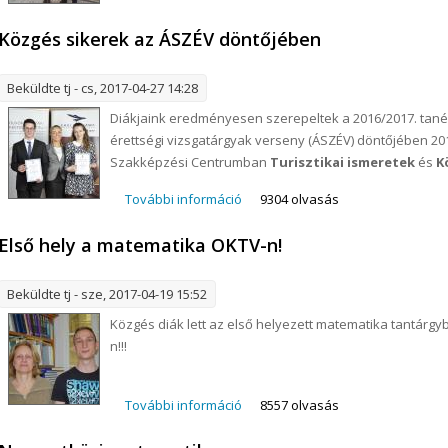
Közgés sikerek az ÁSZÉV döntőjében
Beküldte
tj
- cs, 2017-04-27 14:28
Diákjaink eredményesen szerepeltek a 2016/2017. tanév
érettségi vizsgatárgyak verseny (ÁSZÉV) döntőjében 20
Szakképzési Centrumban
Turisztikai ismeretek
és
K
További információ
Közgés sikerek az ÁSZÉV döntőjé
9304 olvasás
Első hely a matematika OKTV-n!
Beküldte
tj
- sze, 2017-04-19 15:52
Közgés diák lett az első helyezett matematika tantárgyb
n!!!
További információ
Első hely a matematika OKTV-n! t
8557 olvasás