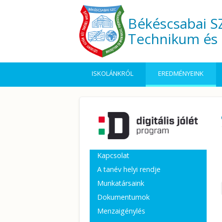
Ugrás a tartalomra
Békéscsabai SZ
Technikum és 
ISKOLÁNKRÓL
EREDMÉNYEINK
Kapcsolat
A tanév helyi rendje
Munkatársaink
Dokumentumok
Menzaigénylés