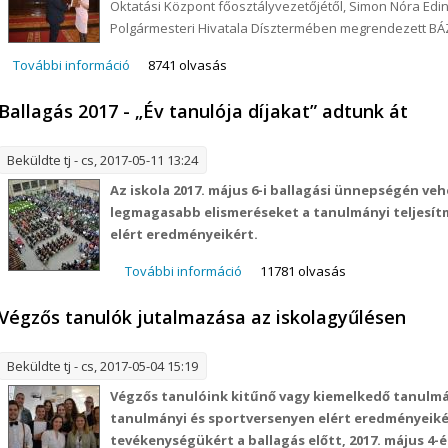
Oktatási Központ főosztályvezetőjétől, Simon Nóra Edi
Polgármesteri Hivatala Dísztermében megrendezett 
További információ
Bázisintézményi cím átvétele tartalommal kapcsola
8741 olvasás
Ballagás 2017 - „Év tanulója díjakat” adtunk át
Beküldte
tj
- cs, 2017-05-11 13:24
Az iskola 2017. május 6-i ballagási ünnepségén veh
legmagasabb elismeréseket a tanulmányi teljesít
elért eredményeikért.
További információ
Ballagás 2017 - „Év tanulója díja
11781 olvasás
Végzős tanulók jutalmazása az iskolagyűlésen
Beküldte
tj
- cs, 2017-05-04 15:19
Végzős tanulóink kitűnő vagy kiemelkedő tanulm
tanulmányi és sportversenyen elért eredményeiké
tevékenységükért a ballagás előtt, 2017. május 4-