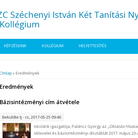
C Széchenyi István Két Tanítási N
Kollégium
KÉPZÉSEINK
KOLLÉGIUM
HELYETTESÍTÉS
Jelenlegi hely
Címlap
» Eredmények
Eredmények
Bázisintézményi cím átvétele
Beküldte
tj
- cs, 2017-05-25 09:46
Iskolánk igazgatója, Paláncz György az „
Oktatási Hivata
oklevelet és bázisintézményi dísztáblát 2017. május 23