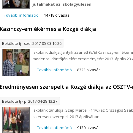
jutalmakat az Iskolagyűlésen.
További információ
Végzős tanulók jutalmazása az iskolagyűlésen tart
14718 olvasás
Kazinczy-emlékérmes a Közgé diákja
Beküldte
tj
- sze, 2017-05-03 16:26
Iskolánk diákja, Jantyik Zsanett (9/E) Kazinczy-emléké
medencei döntőjén elért eredményéért 2017. április 23-
További információ
Kazinczy-emlékérmes a Közgé diá
8323 olvasás
Eredményesen szerepelt a Közgé diákja az OSZTV-
Beküldte
tj
- p, 2017-04-28 13:27
Iskolánk tanulója, Szép Marcell (14/C) az Országos S
sikeresen szerepelt 2017 áprilisában.
További információ
Eredményesen szerepelt a Közgé 
9130 olvasás