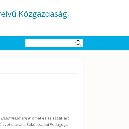
yelvű Közgazdasági
Keresés űrlap
Keresés
l Bázisintézménye
” címet és az azzal járó
-án vehette át a Békéscsabai Pedagógiai