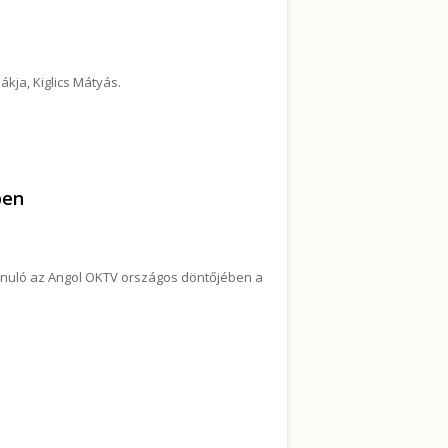
kja, Kiglics Mátyás.
artalommal kapcsolatosan
ben
tanuló az Angol OKTV országos döntőjében a
 országos döntőjében tartalommal