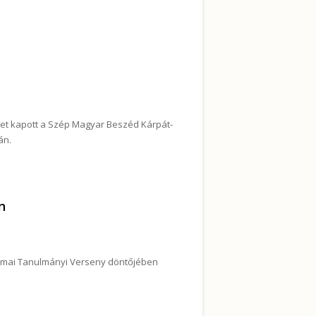
alommal kapcsolatosan
rmet kapott a Szép Magyar Beszéd Kárpát-
án.
kja tartalommal kapcsolatosan
n
zakmai Tanulmányi Verseny döntőjében
diákja az OSZTV-n tartalommal kapcsolatosan