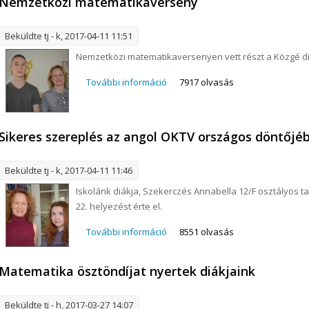
Nemzetközi matematikaverseny
Beküldte
tj
- k, 2017-04-11 11:51
Nemzetközi matematikaversenyen vett részt a Közgé diá
További információ
Nemzetközi matematikaverseny t
7917 olvasás
Sikeres szereplés az angol OKTV országos döntőjé
Beküldte
tj
- k, 2017-04-11 11:46
Iskolánk diákja, Szekerczés Annabella 12/F osztályos 
22. helyezést érte el.
További információ
Sikeres szereplés az angol OKTV
8551 olvasás
kapcsolatosan
Matematika ösztöndíjat nyertek diákjaink
Beküldte
tj
- h, 2017-03-27 14:07