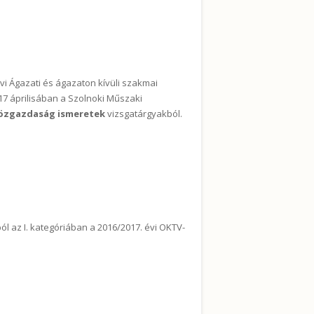
i Ágazati és ágazaton kívüli szakmai
17 áprilisában a Szolnoki Műszaki
özgazdaság ismeretek
vizsgatárgyakból.
ben tartalommal kapcsolatosan
ól az I. kategóriában a 2016/2017. évi OKTV-
artalommal kapcsolatosan