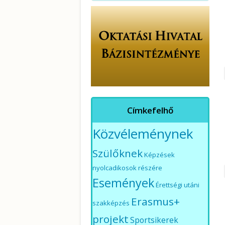
Címkefelhő
Közvéleménynek
Szülőknek
Képzések
nyolcadikosok részére
Események
Érettségi utáni
Erasmus+
szakképzés
projekt
Sportsikerek