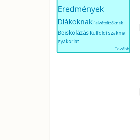
Eredmények
Diákoknak
Felvételizőknek
Beiskolázás
Külföldi szakmai
gyakorlat
Tovább