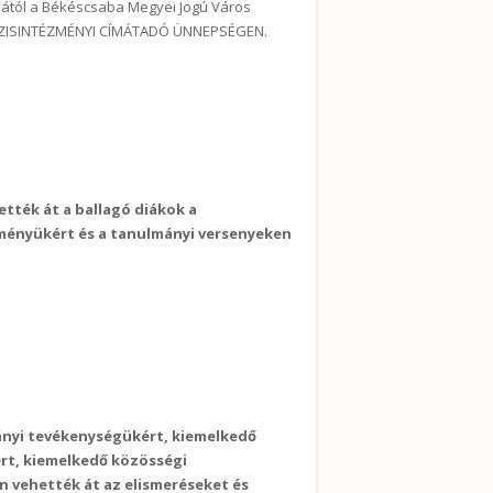
nától a Békéscsaba Megyei Jogú Város
BÁZISINTÉZMÉNYI CÍMÁTADÓ ÜNNEPSÉGEN.
tosan
ették át a ballagó diákok a
ményükért és a tanulmányi versenyeken
kat” adtunk át tartalommal kapcsolatosan
ányi tevékenységükért, kiemelkedő
rt, kiemelkedő közösségi
én vehették át az elismeréseket és