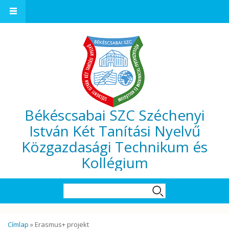
Ugrás a tartalomra
Békéscsabai SZC Széchenyi
István Két Tanítási Nyelvű
Közgazdasági Technikum és
Kollégium
Keresés űrlap
Keresés
Jelenlegi hely
Címlap
» Erasmus+ projekt