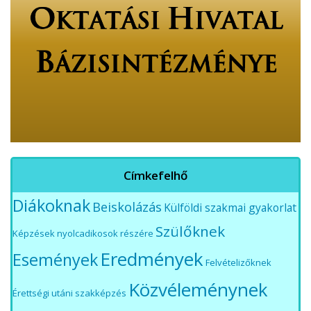
Címkefelhő
Diákoknak
Beiskolázás
Külföldi szakmai gyakorlat
Szülőknek
Képzések nyolcadikosok részére
Eredmények
Események
Felvételizőknek
Közvéleménynek
Érettségi utáni szakképzés