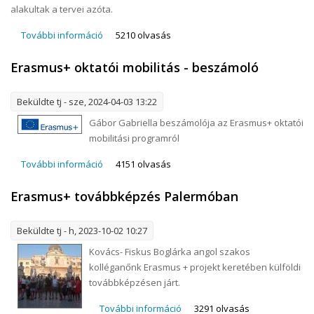
alakultak a tervei azóta.
További információ
Egy volt tanulónk beszámolója máltai életéről
5210 olvasás
tartalommal kapcsolatosan
Erasmus+ oktatói mobilitás - beszámoló
Beküldte
tj
- sze, 2024-04-03 13:22
Gábor Gabriella beszámolója az Erasmus+ oktatói
mobilitási programról
További információ
Erasmus+ oktatói mobilitás - beszámoló
4151 olvasás
tartalommal kapcsolatosan
Erasmus+ továbbképzés Palermóban
Beküldte
tj
- h, 2023-10-02 10:27
Kovács- Fiskus Boglárka angol szakos
kolléganőnk Erasmus + projekt keretében külföldi
továbbképzésen járt.
További információ
Erasmus+ továbbképzés
3291 olvasás