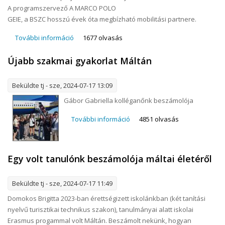
A programszervező A MARCO POLO
GEIE, a BSZC hosszú évek óta megbízható mobilitási partnere.
További információ
Szakmai látogatás Olaszországban tartalommal
1677 olvasás
kapcsolatosan
Újabb szakmai gyakorlat Máltán
Beküldte
tj
- sze, 2024-07-17 13:09
Gábor Gabriella kolléganőnk beszámolója
További információ
Újabb szakmai gyakorlat
4851 olvasás
Máltán tartalommal
kapcsolatosan
Egy volt tanulónk beszámolója máltai életéről
Beküldte
tj
- sze, 2024-07-17 11:49
Domokos Brigitta 2023-ban érettségizett iskolánkban (két tanítási
nyelvű turisztikai technikus szakon), tanulmányai alatt iskolai
Erasmus progammal volt Máltán. Beszámolt nekünk, hogyan