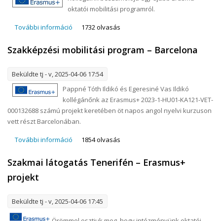
oktatói mobilitási programról.
További információ
Újabb Erasmus+ ablak Európára: Dublin, Írország
1732 olvasás
tartalommal kapcsolatosan
Szakképzési mobilitási program – Barcelona
Beküldte
tj
- v, 2025-04-06 17:54
Pappné Tóth Ildikó és Egeresiné Vas Ildikó
kollégánőnk az Erasmus+ 2023-1-HU01-KA121-VET-
000132688 számú projekt keretében öt napos angol nyelvi kurzuson
vett részt Barcelonában.
További információ
Szakképzési mobilitási program – Barcelona
1854 olvasás
tartalommal kapcsolatosan
Szakmai látogatás Tenerifén – Erasmus+
projekt
Beküldte
tj
- v, 2025-04-06 17:45
Örömmel osztjuk meg, hogy intézményünk oktatói