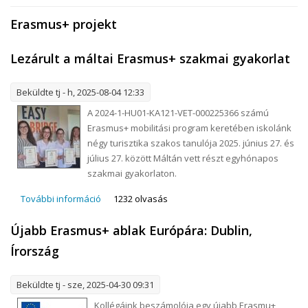
Erasmus+ projekt
Lezárult a máltai Erasmus+ szakmai gyakorlat
Beküldte
tj
- h, 2025-08-04 12:33
A 2024-1-HU01-KA121-VET-000225366 számú
Erasmus+ mobilitási program keretében iskolánk
négy turisztika szakos tanulója 2025. június 27. és
július 27. között Máltán vett részt egyhónapos
szakmai gyakorlaton.
További információ
Lezárult a máltai Erasmus+ szakmai gyakorlat
1232 olvasás
tartalommal kapcsolatosan
Újabb Erasmus+ ablak Európára: Dublin,
Írország
Beküldte
tj
- sze, 2025-04-30 09:31
Kollégáink beszámolója egy újabb Erasmu+