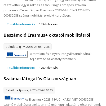
részt vettek egy izgalmas és tanulságos ötnapos szakmai
programon Tenerifén, az Erasmus+ 2023-1-HU01-KA121-VET-
000132688 számú mobilitási projekt keretében.
További információ
Szakmai látogatás Tenerifén – Erasmus+ projekt
1894 olvasás
tartalommal kapcsolatosan
Beszámoló Erasmus+ oktatói mobilitásról
Beküldte
tj
- v, 2025-04-06 17:36
A tartalom és a nyelv integrált tanulásának
fejlesztése az osztályteremben
További információ
Beszámoló Erasmus+ oktatói mobilitásról
1752 olvasás
tartalommal kapcsolatosan
Szakmai látogatás Olaszországban
Beküldte
tj
- sze, 2025-03-26 10:15
Az Erasmus+ 2023-1-HU01-KA121-VET-000132688
számú mobilitási projektben intézményünk oktatói is részt vehettek.